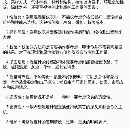
式、采样方式、气体种类、材料和结构、控制监测要求、环境危险性
等。除此之外，还要重视性价比和维护工作量等因素：
1.性价比：选用温湿度仪表时，不能仅考虑价格低就好，应该综合
价格和性能来选择。这包括价格、寿命、维护、校验成本。
2.操作简便：选用仪表肯定要选择操作简易型的，给检测过程带来
方便
3.校验：校验的方法和是否容易作要考虑，即使你并不需要高精度
的结果。对于在现场和原地校验方便的仪器会节省您工作量。
4.坚固耐用：湿度计的传感器和外壳要考虑到能否经受冷凝、干
燥、极限温度、灰尘、化学、或其它污染。
5.质量可靠性、平均寿命：质量不好判断时，可以从总体印象出
发，考察质量鉴定和出厂标准，考察生产厂家的历史、信誉、市场占
有和应用情况。
6.适应性：使用情况不是单一一种时，要考虑仪表的适应性。
7.更换性：一般希望湿度计能互换使用或其它的探头来配合你的主
机。
8.维护：考察湿度计的定期清洗、更新、更换的时间要求。