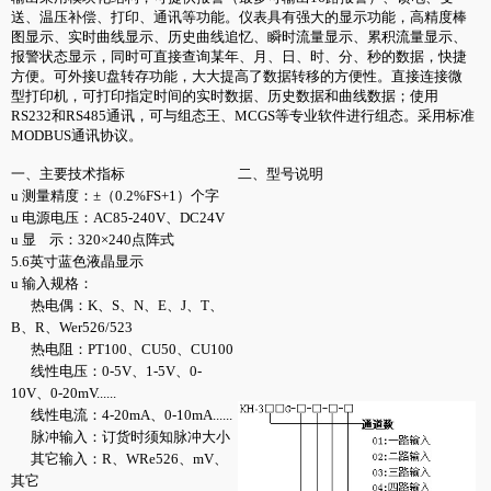
送、温压补偿、打印、通讯等功能。仪表具有强大的显示功能，高精度棒
图显示、实时曲线显示、历史曲线追忆、瞬时流量显示、累积流量显示、
报警状态显示，同时可直接查询某年、月、日、时、分、秒的数据，快捷
方便。可外接U盘转存功能，大大提高了数据转移的方便性。直接连接微
型打印机，可打印指定时间的实时数据、历史数据和曲线数据；使用
RS232和RS485通讯，可与组态王、MCGS等专业软件进行组态。采用标准
MODBUS通讯协议。
一、主要技术指标
二、型号说明
u 测量精度：±（0.2%FS+1）个字
u 电源电压：AC85-240V、DC24V
u 显 示：320×240点阵式
5.6英寸蓝色液晶显示
u 输入规格：
热电偶：K、S、N、E、J、T、
B、R、Wer526/523
热电阻：PT100、CU50、CU100
线性电压：0-5V、1-5V、0-
10V、0-20mV......
线性电流：4-20mA、0-10mA......
脉冲输入：订货时须知脉冲大小
其它输入：R、WRe526、mV、
其它