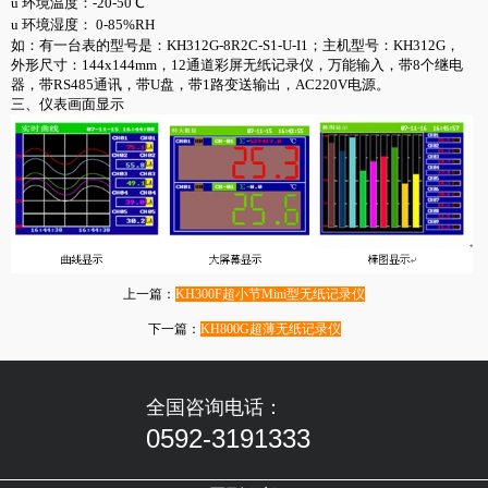
u 环境温度：-20-50℃
u 环境湿度： 0-85%RH
如：有一台表的型号是：KH312G-8R2C-S1-U-I1；主机型号：KH312G，
外形尺寸：144x144mm，12通道彩屏无纸记录仪，万能输入，带8个继电
器，带RS485通讯，带U盘，带1路变送输出，AC220V电源。
三、仪表画面显示
上一篇：
KH300F超小节Mini型无纸记录仪
下一篇：
KH800G超薄无纸记录仪
全国咨询电话：
0592-3191333