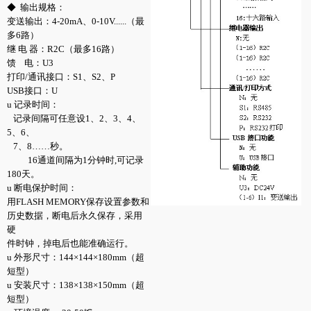
◆ 输出规格：
变送输出：4-20mA、0-10V......（最
多6路）
继 电 器：R2C（最多16路）
馈 电：U3
打印/通讯接口：S1、S2、P
USB接口：U
u 记录时间：
记录间隔可任意设1、2、3、4、
5、6、
7、8……秒。
16通道间隔为1分钟时,可记录
180天。
u 断电保护时间：
用FLASH MEMORY保存设置参数和
历史数据，断电后永久保存，采用
硬
件时钟，掉电后也能准确运行。
u 外形尺寸：144×144×180mm（超
短型）
u 安装尺寸：138×138×150mm（超
短型）